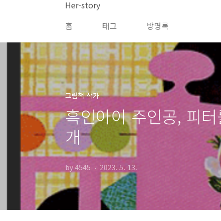
본문 바로가기
Her-story
홈
태그
방명록
그림책 작가
흑인아이 주인공, 피터
개
by 4545
2023. 5. 13.