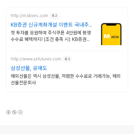
http://m.kbsec.com
광고
KB증권 신규계좌개설 이벤트 국내주
식쿠폰 최대 5만원
첫 투자를 응원하며 주식쿠폰 4만원에 평생
수수료 혜택까지! (조건 충족 시) KB증권에
서 첫 투자 지원받고 평생 수수료 혜택 받으
세요!
http://www.ssfutures.com
광고
삼성선물, 공매도
해외선물은 역시 삼성선물, 저렴한 수수료로 거래가능, 해외
선물전문회사
(새창열림)
로그 정보