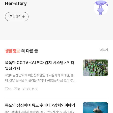
Her-story
구독하기
더보기
생활정보
의 다른 글
똑똑한 CCTV <AI 인파 감지 시스템> 인파
밀집 감지
글 내용
※인파밀집 감지해 위험징후 알린다 서울시가 이태원, 홍
대, 강남 등 사람이 몰리는 지역에 ‘AI(인공지능) 인파 감지
시스템’을 설치해 사고에 대비하기로 했다. ▶ 인파 밀집 시
0
0
2023. 11. 2.
스템 구축 고화질 CCTV와 영상 분석 서버가 거리의 사람
수를 자동으로 계산해 실시간으로 관할 구청과 서울시청,
경찰, 소방에 알려주는 "지능형" 첨단 AI 시스템 AI 인파 감
독도의 상징이며 독도 수비대 <강치> 이야기
지 시스템은 밀집도를 기반으로 군중 계수를 추정하는 기
글 내용
술인 "People Counting(피플 카운팅)'사용 딥러닝 분석
독도 강치에 대해서 들어보신적이 있으신가요? 과거 독도