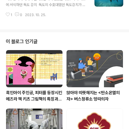
필터를 활용한 영상 검색기능도 함께 지원 영상을 분석하
에 서식하던 독도 강치 ​ 독도의 수호대였던 독도강치가 사
고 인구밀집 상황을 5단계로 판별 ※ 딥 러닝이란 ? 컴퓨터
라진 이유는 무엇일까요 ? ​ 강치는 바다사자처럼 생긴 동물
가 사람처럼 생각하고 배울수 있도록 하는 인공 신경망 기
1
0
2023. 10. 25.
로, 과거 동해안에서 주로 서식했던 바다 생물. ​ 강치는 무
반의 머신러닝 기술 군중 속에서 사람들의 행동표식도 분
리를 지어서 생활하고 주식은 어패류에요. ​ 수명은 20년
석 (군중속 ..
정도이고 크기는 2.5m, 수컷의 경우 몸무게가 250kg정
도 조선 후기 실학자 이규경에 따르면, 독도강치의 생김새
는 소와 같고, 붉은 눈동자에 뿔이 없으며 사람을 만나면 물
이 블로그 인기글
속으로 들어간다는 특징을 가지고 있다. 독도강치는 오래
전 “가제”와 “가지” 라고도 불리며 수만마리의 강치가 독
도에 살았다. ​ '독도의 수호신'이라고 불렸다. 하지만 안타
깝게도 현재는 한 마리도 찾아볼 수 없게 되었다. 1994년
국제자연보존연맹에..
흑인아이 주인공, 피터를 등장시킨
앉아야 따뜻해지는 <탄소온열의
에즈라 잭 키츠 그림책의 특징과
자> 버스정류소 엉따의자
대표 책소개